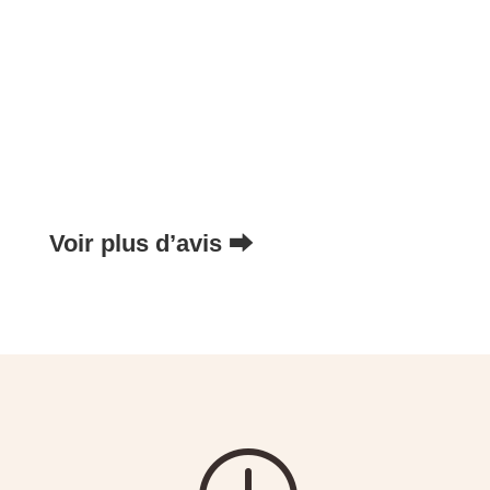
permis B du premier coup.
Je conseille fortement et vous remercie
énormément pour vos leçons !
Voir plus d’avis ⮕